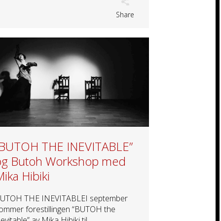
Share
“BUTOH THE INEVITABLE”
og Butoh Workshop med
ika Hibiki
UTOH THE INEVITABLEI september
ommer forestillingen “BUTOH the
nevitable” av Mika Hibiki til