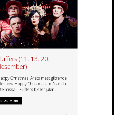
luffers (11. 13. 20.
desember)
appy Christmas! Årets mest glitrende
uleshow Happy Christmas - måste du
nte missa! Fluffers bjeller julen...
READ MORE