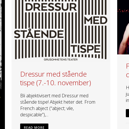
F
Dressur med stående
tispe (7.-10. november)
H
j
Bli abjektivisert med Dressur med
i
stående tispe! Abjekt heter det. From
French abject (“abject; vile,
despicable”),...
READ MORE