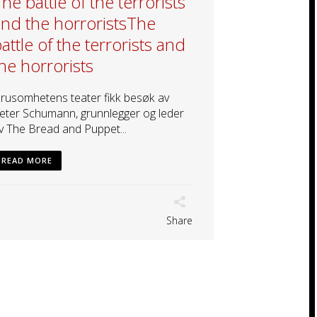
he battle of the terrorists
nd the horrorists
The
attle of the terrorists and
he horrorists
rusomhetens teater fikk besøk av
eter Schumann, grunnlegger og leder
v The Bread and Puppet...
READ MORE
Share