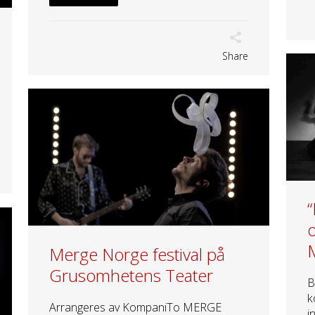
Share
M
Merge Norge festival på
Grusomhetens Teater
B
k
Arrangeres av KompaniTo MERGE
i