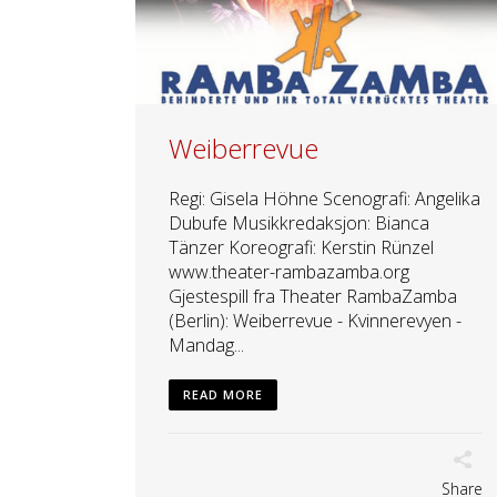
Weiberrevue
Regi: Gisela Höhne Scenografi: Angelika
Dubufe Musikkredaksjon: Bianca
Tänzer Koreografi: Kerstin Rünzel
www.theater-rambazamba.org
Gjestespill fra Theater RambaZamba
(Berlin): Weiberrevue - Kvinnerevyen -
Mandag...
READ MORE
Share