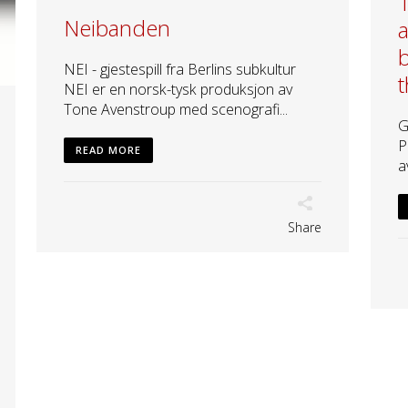
T
Neibanden
a
b
NEI - gjestespill fra Berlins subkultur
t
NEI er en norsk-tysk produksjon av
Tone Avenstroup med scenografi...
G
P
READ MORE
a
Share