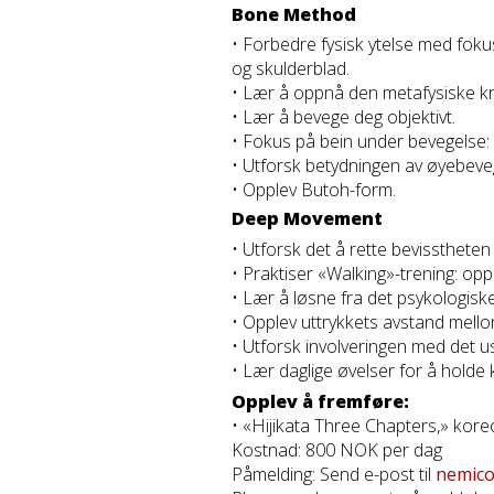
Bone Method
• Forbedre fysisk ytelse med fokus
og skulderblad.
• Lær å oppnå den metafysiske k
• Lær å bevege deg objektivt.
• Fokus på bein under bevegelse: f
• Utforsk betydningen av øyebevegel
• Opplev Butoh-form.
Deep Movement
• Utforsk det å rette bevissthete
• Praktiser «Walking»-trening: op
• Lær å løsne fra det psykologiske
• Opplev uttrykkets avstand mello
• Utforsk involveringen med det u
• Lær daglige øvelser for å holde 
Opplev å fremføre:
• «Hijikata Three Chapters,» kore
Kostnad: 800 NOK per dag
Påmelding: Send e-post til
nemico