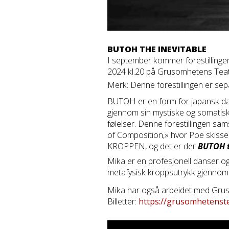
BUTOH THE INEVITABLE
I september kommer forestilling
2024 kl.20 på Grusomhetens Tea
Merk: Denne forestillingen er se
BUTOH er en form for japansk dan
gjennom sin mystiske og somatiske
følelser. Denne forestillingen sa
of Composition,» hvor Poe skiss
KROPPEN, og det er der
BUTOH t
Mika er en profesjonell danser o
metafysisk kroppsutrykk gjenn
Mika har også arbeidet med Grusomh
Billetter:
https://grusomhetenste