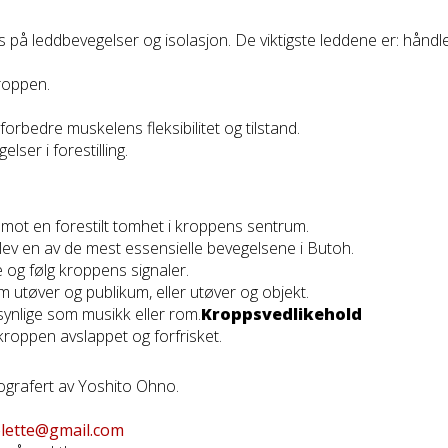
 på leddbevegelser og isolasjon. De viktigste leddene er: håndle
roppen.
orbedre muskelens fleksibilitet og tilstand.
ser i forestilling.
n mot en forestilt tomhet i kroppens sentrum.
plev en av de mest essensielle bevegelsene i Butoh.
 og følg kroppens signaler.
m utøver og publikum, eller utøver og objekt.
synlige som musikk eller rom.
Kroppsvedlikehold
kroppen avslappet og forfrisket.
ografert av Yoshito Ohno.
lette@gmail.com