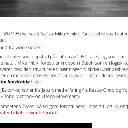
en
“BUTOH the inevitable”
av Mika Hibiki til Grusomhetens Teater.
ter.
parat fra workshopen.
seteater som oppstod på slutten av 1950-tallet, og som har ins
 natur. Mika Hibiki forestiller kroppen i Butoh som en logisk ko
msvarer med den strukturelle tilnærmingen til skrivekunst beskre
erer en metodisk prosess for å skrive poesi. Det er denne fys
he Inevitable
hviler.
g Butoh-kunstner fra Japan, med erfaring fra Kazuo Ohno og Y
om «Bone Method» og «Deep Movement».
etens Teater på tidligere forestillinger ‘Lament II og III’, og 
ater.ticketco.events/no/nb