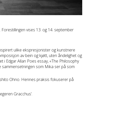
 Forestillingen vises 13. og 14. september
pirert ulike ekspresjonister og kunstnere
mposisjon av bein og kjøtt, uten åndelighet og
vet i Edgar Allan Poes essay, «The Philosophy
iske sammensetningen som Mika ser på som
oshito Ohno. Hennes praksis fokuserer på
‘Jegeren Gracchus’.