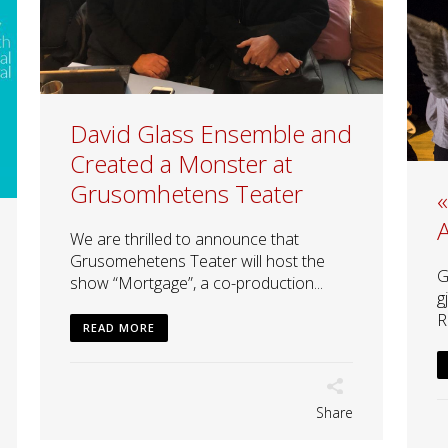
David Glass Ensemble and
Created a Monster at
Grusomhetens Teater
«
A
We are thrilled to announce that
Grusomehetens Teater will host the
G
show “Mortgage”, a co-production...
g
R
READ MORE
Share