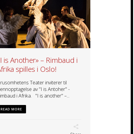
I is Another» – Rimbaud i
frika spilles i Oslo!
rusomhetens Teater inviterer til
jennopptagelse av "I is Antoher" -
imbaud i Afrika. "I is another" –...
READ MORE