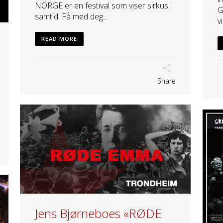
NORGE er en festival som viser sirkus i
G
samtid. Få med deg...
v
READ MORE
Share
Jens Bjørneboes «RØDE