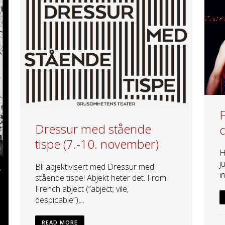
F
Dressur med stående
tispe (7.-10. november)
H
j
Bli abjektivisert med Dressur med
i
stående tispe! Abjekt heter det. From
French abject (“abject; vile,
despicable”),...
READ MORE