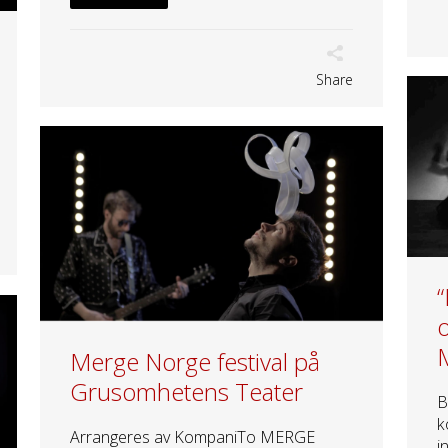
Share
M
Merge Norge festival på
Grusomhetens Teater
B
k
Arrangeres av KompaniTo MERGE
i