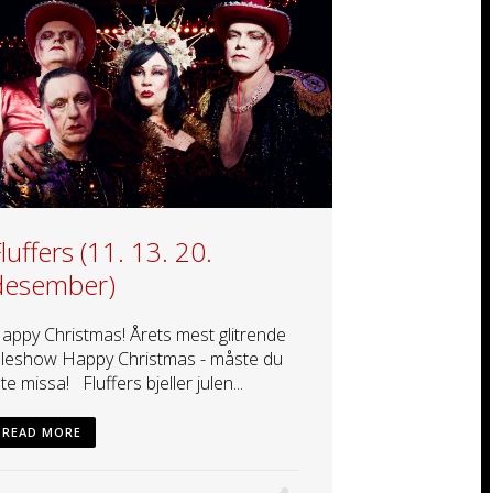
luffers (11. 13. 20.
desember)
appy Christmas! Årets mest glitrende
uleshow Happy Christmas - måste du
nte missa! Fluffers bjeller julen...
READ MORE