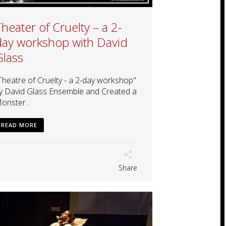
heater of Cruelty – a 2-
day workshop with David
Glass
Theatre of Cruelty - a 2-day workshop"
y David Glass Ensemble and Created a
onster...
READ MORE
Share