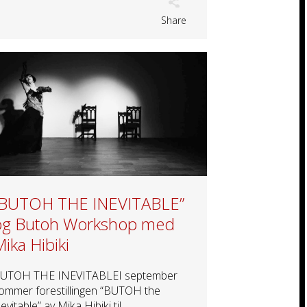
Share
“BUTOH THE INEVITABLE”
og Butoh Workshop med
ika Hibiki
UTOH THE INEVITABLEI september
ommer forestillingen “BUTOH the
nevitable” av Mika Hibiki til