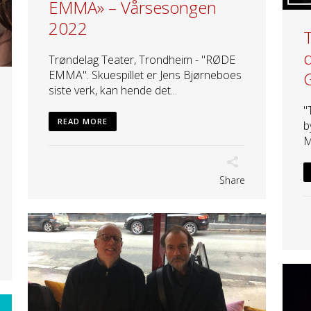
EMMA» – Vårsesongen
2022
T
Trøndelag Teater, Trondheim - "RØDE
EMMA". Skuespillet er Jens Bjørneboes
siste verk, kan hende det...
"
READ MORE
b
M
Share