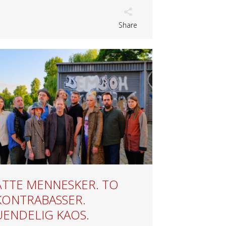
Share
ÅTTE MENNESKER. TO
KONTRABASSER.
UENDELIG KAOS.