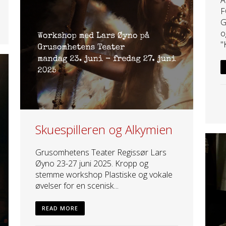
F
G
o
"
Skuespilleren og Alkymien
Grusomhetens Teater Regissør Lars
Øyno 23-27 juni 2025. Kropp og
stemme workshop Plastiske og vokale
øvelser for en scenisk...
READ MORE