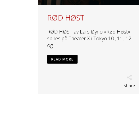
RØD HØST
RØD HØST av Lars Øyno «Rød Høst»
spilles på Theater X i Tokyo 10., 11., 12.
og...
READ MORE
Share