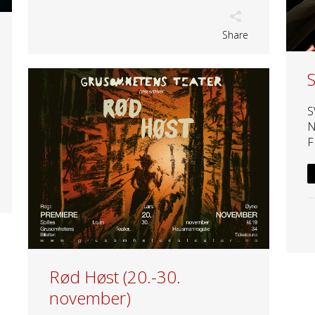
Share
S
N
F
Rød Høst (20.-30.
november)