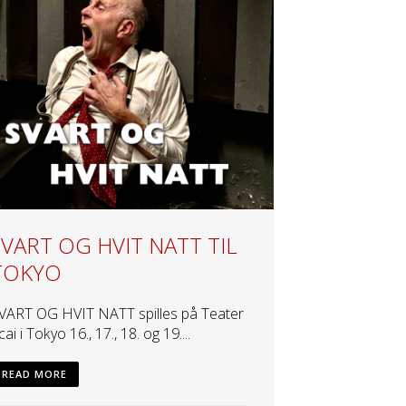
SVART OG HVIT NATT TIL
TOKYO
VART OG HVIT NATT spilles på Teater
cai i Tokyo 16., 17., 18. og 19....
READ MORE