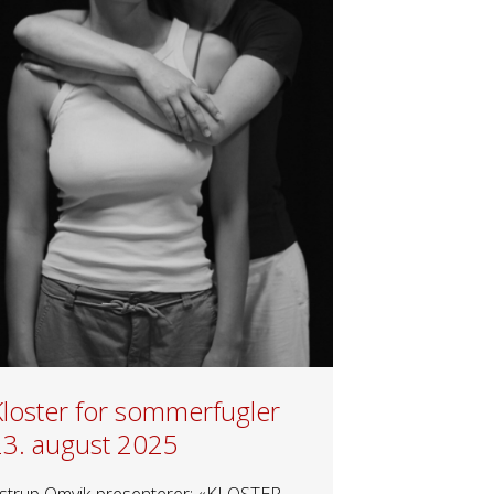
Kloster for sommerfugler
23. august 2025
strup Omvik presenterer: «KLOSTER