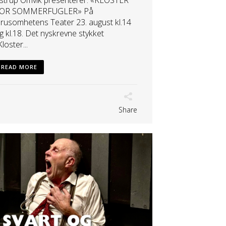
OR SOMMERFUGLER» På
rusomhetens Teater 23. august kl.14
g kl.18. Det nyskrevne stykket
Kloster...
READ MORE
Share