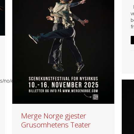
I
v
b
f
ts/no/en/m
Merge Norge gjester
Grusomhetens Teater