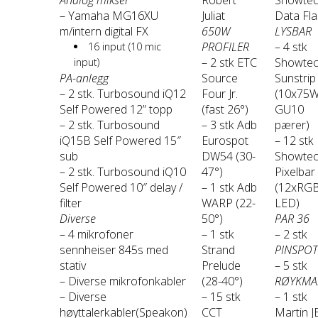
– Yamaha MG16XU
Juliat
Data Fl
m/intern digital FX
650W
LYSBAR
PROFILER
– 4 stk
16 input (10 mic
– 2 stk ETC
Showte
input)
PA-anlegg
Source
Sunstrip
– 2 stk. Turbosound iQ12
Four Jr.
(10x75
Self Powered 12” topp
(fast 26°)
GU10
– 2 stk. Turbosound
– 3 stk Adb
pærer)
iQ15B Self Powered 15″
Eurospot
– 12 stk
sub
DW54 (30-
Showte
– 2 stk. Turbosound iQ10
47°)
Pixelbar
Self Powered 10″ delay /
– 1 stk Adb
(12xRG
filter
WARP (22-
LED)
Diverse
50°)
PAR 36
– 4 mikrofoner
– 1 stk
– 2 stk
sennheiser 845s med
Strand
PINSPOT
stativ
Prelude
– 5 stk
– Diverse mikrofonkabler
(28-40°)
RØYKMA
– Diverse
– 15 stk
– 1 stk
høyttalerkabler(Speakon)
CCT
Martin 