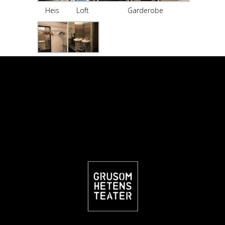
Heis
Loft
Garderobe