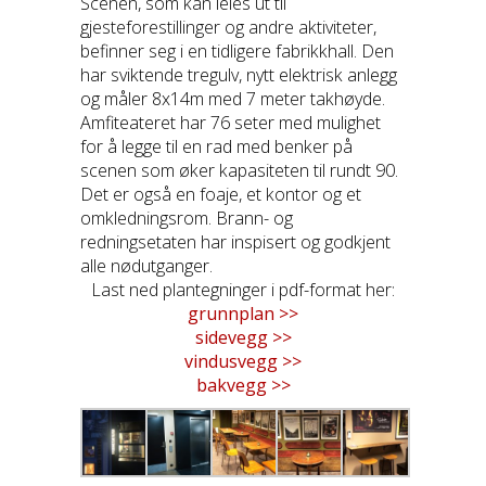
Scenen, som kan leies ut til
gjesteforestillinger og andre aktiviteter,
befinner seg i en tidligere fabrikkhall. Den
har sviktende tregulv, nytt elektrisk anlegg
og måler 8x14m med 7 meter takhøyde.
Amfiteateret har 76 seter med mulighet
for å legge til en rad med benker på
scenen som øker kapasiteten til rundt 90.
Det er også en foaje, et kontor og et
omkledningsrom. Brann- og
redningsetaten har inspisert og godkjent
alle nødutganger.
Last ned plantegninger i pdf-format her:
grunnplan >>
sidevegg >>
vindusvegg >>
bakvegg >>