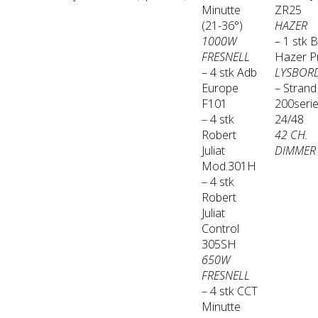
Minutte
ZR25
(21-36°)
HAZER
1000W
– 1 stk 
FRESNELL
Hazer P
– 4 stk Adb
LYSBOR
Europe
– Strand
F101
200seri
– 4 stk
24/48
Robert
42 CH.
Juliat
DIMMER
Mod.301H
– 4 stk
Robert
Juliat
Control
305SH
650W
FRESNELL
– 4 stk CCT
Minutte