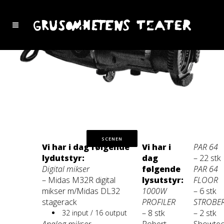
SCENEN
Vi har i dag følgende
Vi har i
PAR 64
lydutstyr:
dag
– 22 stk
Digital mikser
følgende
PAR 64
– Midas M32R digital
lysutstyr:
FLOOR
mikser m/Midas DL32
1000W
– 6 stk
stagerack
PROFILER
STROBE
– 8 stk
– 2 stk
32 input / 16 output
Analog mikser
Robert
Showte