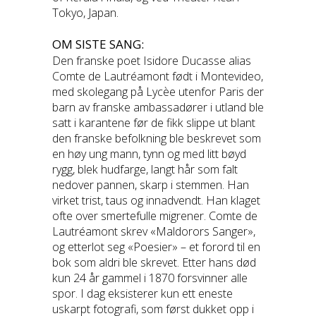
Tokyo, Japan.
OM SISTE SANG:
Den franske poet Isidore Ducasse alias
Comte de Lautréamont født i Montevideo,
med skolegang på Lycèe utenfor Paris der
barn av franske ambassadører i utland ble
satt i karantene før de fikk slippe ut blant
den franske befolkning ble beskrevet som
en høy ung mann, tynn og med litt bøyd
rygg, blek hudfarge, langt hår som falt
nedover pannen, skarp i stemmen. Han
virket trist, taus og innadvendt. Han klaget
ofte over smertefulle migrener. Comte de
Lautréamont skrev «Maldorors Sanger»,
og etterlot seg «Poesier» – et forord til en
bok som aldri ble skrevet. Etter hans død
kun 24 år gammel i 1870 forsvinner alle
spor. I dag eksisterer kun ett eneste
uskarpt fotografi, som først dukket opp i