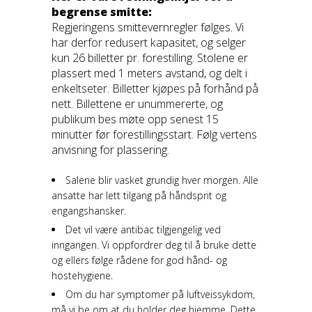
begrense smitte:
Regjeringens smittevernregler følges. Vi
har derfor redusert kapasitet, og selger
kun 26 billetter pr. forestilling. Stolene er
plassert med 1 meters avstand, og delt i
enkeltseter. Billetter kjøpes på forhånd på
nett. Billettene er unummererte, og
publikum bes møte opp senest 15
minutter før forestillingsstart. Følg vertens
anvisning for plassering.
Salene blir vasket grundig hver morgen. Alle
ansatte har lett tilgang på håndsprit og
engangshansker.
Det vil være antibac tilgjengelig ved
inngangen. Vi oppfordrer deg til å bruke dette
og ellers følge rådene for god hånd- og
hostehygiene.
Om du har symptomer på luftveissykdom,
må vi be om at du holder deg hjemme. Dette