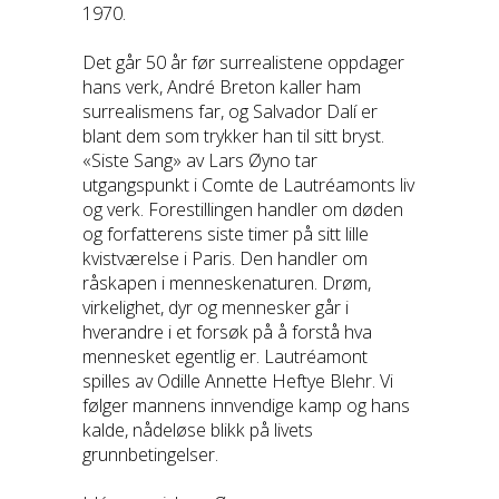
1970.
Det går 50 år før surrealistene oppdager
hans verk, André Breton kaller ham
surrealismens far, og Salvador Dalí er
blant dem som trykker han til sitt bryst.
«Siste Sang» av Lars Øyno tar
utgangspunkt i Comte de Lautréamonts liv
og verk. Forestillingen handler om døden
og forfatterens siste timer på sitt lille
kvistværelse i Paris. Den handler om
råskapen i menneskenaturen. Drøm,
virkelighet, dyr og mennesker går i
hverandre i et forsøk på å forstå hva
mennesket egentlig er. Lautréamont
spilles av Odille Annette Heftye Blehr. Vi
følger mannens innvendige kamp og hans
kalde, nådeløse blikk på livets
grunnbetingelser.